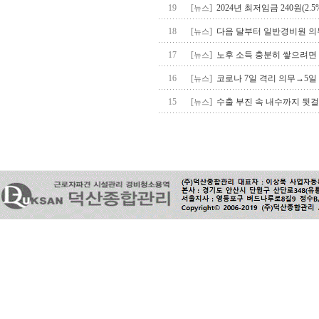
19
[
]
2024년 최저임금 240원(2.5%
뉴스
18
[
]
다음 달부터 일반경비원 의
뉴스
17
[
]
노후 소득 충분히 쌓으려면
뉴스
16
[
]
코로나 7일 격리 의무→5일
뉴스
15
[
]
수출 부진 속 내수까지 뒷
뉴스