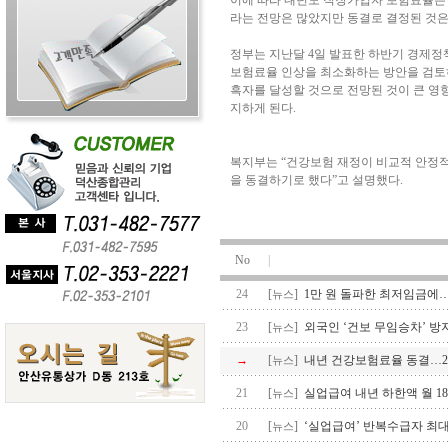
이에 따라 내년도 직장가입자 보험료율은 올
라는 전망은 많았지만 동결로 결정된 것은
정부는 지난달 4일 발표한 하반기 경제정
보험료율 인상을 최소화하는 방안을 검토하
흑자를 달성할 것으로 전망된 것이 큰 영향
지하게 된다.
복지부는 “건강보험 재정이 비교적 안정적
을 동결하기로 했다”고 설명했다.
No
|
24
[
]
1만 원 돌파한 최저임금에…
뉴스
23
[
]
외국인 ‘건보 무임승차’ 방지
뉴스
→
[
]
내년 건강보험료율 동결…201
뉴스
21
[
]
실업급여 내년 하한액 월 1
뉴스
20
[
]
‘실업급여’ 반복수급자 최대 
뉴스